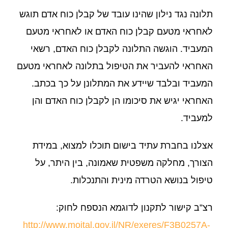
תלונה נגד נילון שהינו עובד של קבלן כוח אדם תוגש
לאחראי מטעם קבלן כוח האדם או לאחראי מטעם
המעביד. הוגשה התלונה לקבלן כוח האדם, רשאי
האחראי להעביר את הטיפול בתלונה לאחראי מטעם
המעביד ובלבד שיידע את המתלונן על כך בכתב.
האחראי יגיש את סיכומו הן לקבלן כוח האדם והן
למעביד.
אצלנו בחברת עתיד בישום תוכלו למצוא, במידת
הצורך, מחלקה משפטית שאמונה, בין היתר, על
טיפול בנושא הטרדה מינית והתנכלות.
רצ”ב קישור לתקנון לדוגמא הנספח לחוק:
http://www.moital.gov.il/NR/exeres/F3B0257A-