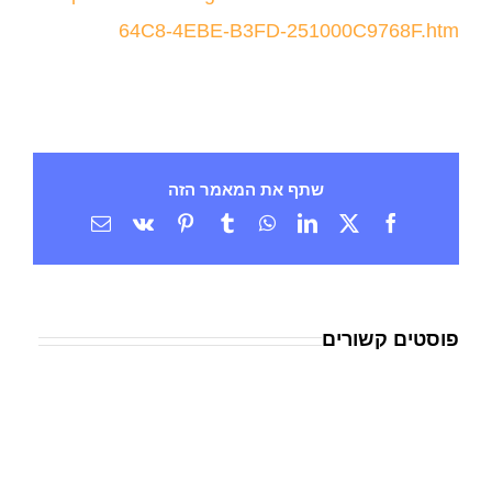
64C8-4EBE-B3FD-251000C9768F.htm
שתף את המאמר הזה
X
Facebook
LinkedIn
WhatsApp
Tumblr
Vk
Pinterest
כתובת
דואר
אלקטרוני
פוסטים קשורים