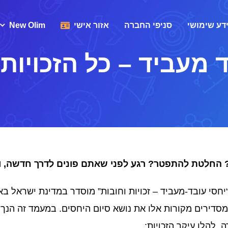
דע שימושי
סניפי החברה
אזור אישי
New Olim
 מעביד – כל הזכויות
 החלטת להתפטר? רגע לפני שאתם פונים לדרך חדשה, וו
יחסי עובד-מעביד – זכויות וחובות” מוסדר במדינת ישראל באמ
סדירים מקורות אלו את נושא סיום היחסים. במעמד זה הנך ז
. להלן עיקר הזכויות: