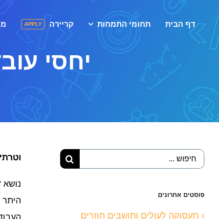
לג
תוכן
דף הבית
תחומי התמחות
קריירה
מי
APPLY
יחסי עובד
חיפוש...
וטרת?
נושא “
פוסטים אחרונים
היתר מ
תעסוקה לעולים ותושבים חוזרים
העבודה