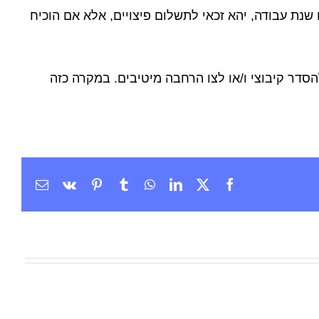
דה, קרי, בסמוך לתום שנת עבודה, יהא זכאי לתשלום פיצויים, אלא אם הוכיח
דר קיבוצי ו/או לצו הרחבה מיטיבים. במקרה כזה
X
Facebook
LinkedIn
WhatsApp
Tumblr
Vk
Pinterest
כתובת
דואר
אלקטרונ