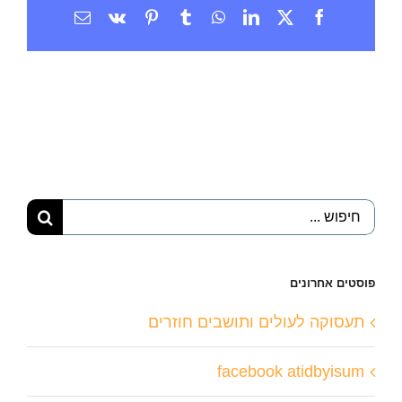
X
Facebook
LinkedIn
WhatsApp
Tumblr
Vk
Pinterest
כתובת
דואר
אלקטרוני
חיפוש...
פוסטים אחרונים
תעסוקה לעולים ותושבים חוזרים
facebook atidbyisum